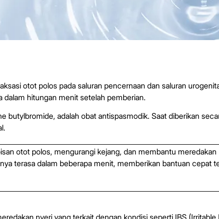
aksasi otot polos pada saluran pencernaan dan saluran urogen
nya dalam hitungan menit setelah pemberian.
utylbromide, adalah obat antispasmodik. Saat diberikan secara 
l.
san otot polos, mengurangi kejang, dan membantu meredakan n
nya terasa dalam beberapa menit, memberikan bantuan cepat te
dakan nyeri yang terkait dengan kondisi seperti IBS (Irritabl