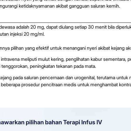
urangi ketidaknyamanan akibat gangguan saluran kemih.
dewasa adalah 20 mg, dapat diulang setiap 30 menit bila diper
utan injeksi 20 mg/ml.
ya pilihan yang efektif untuk menangani nyeri akibat kejang ak
ntravena meliputi mulut kering, penglihatan kabur sementara, pu
k di tenggorokan, peningkatan tekanan pada mata.
kejang pada saluran pencernaan dan urogenital, terutama untu
lam beberapa prosedur pencitraan medis untuk menghambat kontrak
nawarkan pilihan bahan Terapi Infus IV