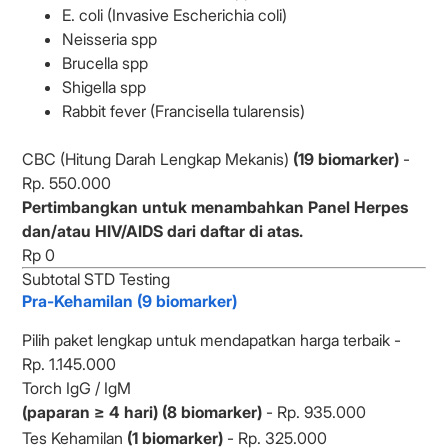
E. coli (Invasive Escherichia coli)
Neisseria spp
Brucella spp
Shigella spp
Rabbit fever (Francisella tularensis)
CBC (Hitung Darah Lengkap Mekanis)
(19 biomarker)
-
Rp. 550.000
Pertimbangkan untuk menambahkan Panel Herpes
dan/atau HIV/AIDS dari daftar di atas.
Subtotal STD Testing
Pra-Kehamilan (9 biomarker)
Pilih paket lengkap untuk mendapatkan harga terbaik -
Rp. 1.145.000
Torch IgG / IgM
(paparan ≥ 4 hari) (8 biomarker)
- Rp. 935.000
Tes Kehamilan
(1 biomarker)
- Rp. 325.000