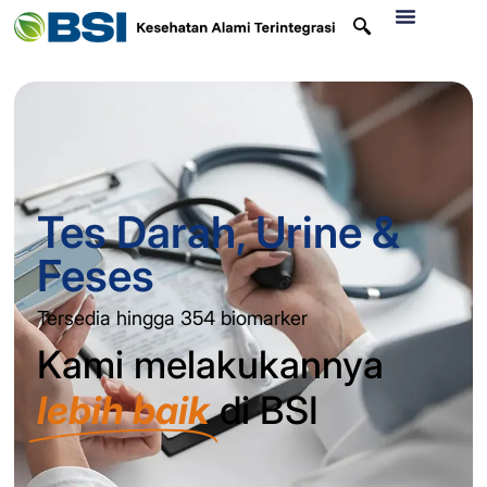
Tes Darah, Urine &
Feses
Tersedia hingga 354 biomarker
Kami melakukannya
lebih baik
di BSI