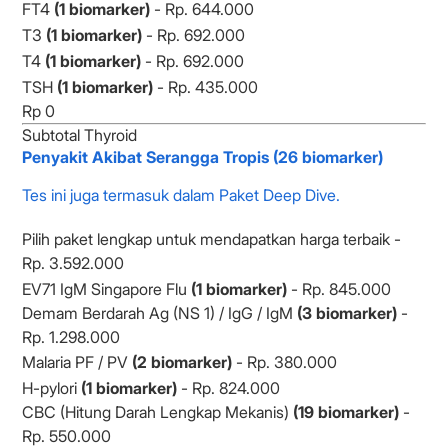
FT4
(1 biomarker)
- Rp. 644.000
T3
(1 biomarker)
- Rp. 692.000
T4
(1 biomarker)
- Rp. 692.000
TSH
(1 biomarker)
- Rp. 435.000
Subtotal Thyroid
Penyakit Akibat Serangga Tropis (26 biomarker)
Tes ini juga termasuk dalam Paket Deep Dive.
Pilih paket lengkap untuk mendapatkan harga terbaik -
Rp. 3.592.000
EV71 IgM Singapore Flu
(1 biomarker)
- Rp. 845.000
Demam Berdarah Ag (NS 1) / IgG / IgM
(3 biomarker)
-
Rp. 1.298.000
Malaria PF / PV
(2 biomarker)
- Rp. 380.000
H-pylori
(1 biomarker)
- Rp. 824.000
CBC (Hitung Darah Lengkap Mekanis)
(19 biomarker)
-
Rp. 550.000