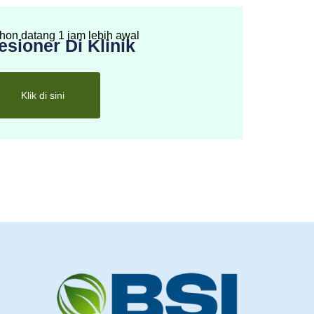
hon datang 1 jam lebih awal
esioner Di Klinik
Klik di sini