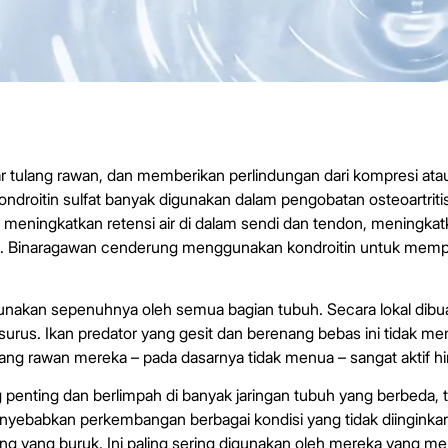
ar tulang rawan, dan memberikan perlindungan dari kompresi atau
Kondroitin sulfat banyak digunakan dalam pengobatan osteoartriti
 meningkatkan retensi air di dalam sendi dan tendon, meningka
. Binaragawan cenderung menggunakan kondroitin untuk memp
gunakan sepenuhnya oleh semua bagian tubuh. Secara lokal dibu
urus. Ikan predator yang gesit dan berenang bebas ini tidak memil
ulang rawan mereka – pada dasarnya tidak menua – sangat aktif hi
g penting dan berlimpah di banyak jaringan tubuh yang berbeda, t
ebabkan perkembangan berbagai kondisi yang tidak diinginkan, 
ung yang buruk. Ini paling sering digunakan oleh mereka yang 