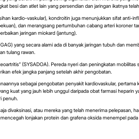
ngkat besi dan atlet lain yang persendian dan jaringan ikatnya t
rsihan kardio-vaskular), kondroitin juga menunjukkan sifat anti-in
uan), dan merangsang pertumbuhan cabang arteri koroner tamb
baikan jaringan miokard (jantung).
an (GAG) yang secara alami ada di banyak jaringan tubuh dan mem
 dan tulang rawan.
oartritis” (SYSADOA). Pereda nyeri dan peningkatan mobilitas s
rikan efek jangka panjang setelah akhir pengobatan.
naannya sebagai pengobatan penyakit kardiovaskular, pertama ka
 yang kuat yang jauh lebih unggul daripada obat farmasi hepari
i penuh.
saja divaksinasi, atau mereka yang telah menerima pelepasan, 
an mencegah lonjakan protein dan grafena oksida menempel pada