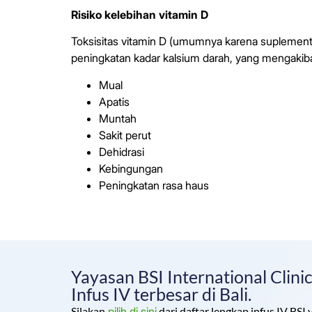
Risiko kelebihan vitamin D
Toksisitas vitamin D (umumnya karena suplement
peningkatan kadar kalsium darah, yang mengakiba
Mual
Apatis
Muntah
Sakit perut
Dehidrasi
Kebingungan
Peningkatan rasa haus
Yayasan BSI International Clin
Infus IV terbesar di Bali.
Silakan
pilih di sini
dari daftar lengkap infus IV BSI 