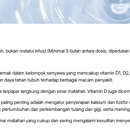
h, bukan melalui infus) (Minimal 3 bulan antara dosis, diperlukan
lam lemak dalam kelompok senyawa yang mencakup vitamin D1, 
an daya tahan tubuh terhadap berbagai macam penyakit.
 terpapar langsung dengan sinar matahari. Vitamin D juga dicer
 paling penting adalah mengatur penyerapan kalsium dan fosfor 
k pertumbuhan dan perkembangan tulang dan gigi, serta meningk
nar matahari yang cukup dan sering mengalami kesulitan menyer