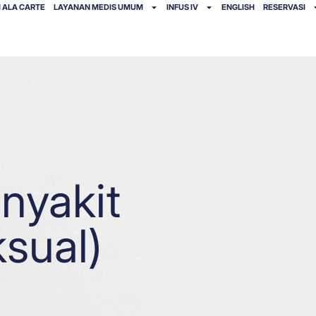
 ALA CARTE
LAYANAN MEDIS UMUM
INFUS IV
ENGLISH
RESERVASI
nyakit
sual)