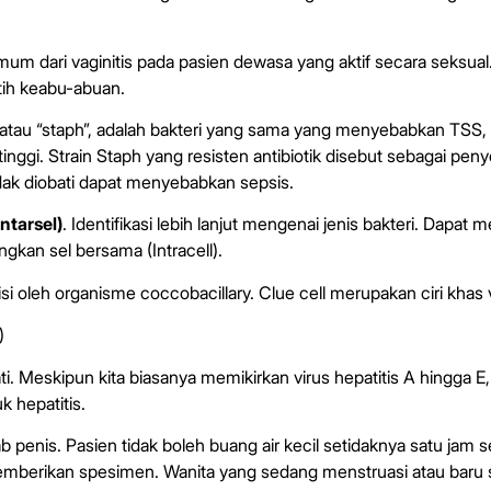
um dari vaginitis pada pasien dewasa yang aktif secara seksual
utih keabu-abuan.
, atau “staph”, adalah bakteri yang sama yang menyebabkan TS
ggi. Strain Staph yang resisten antibiotik disebut sebagai p
 tidak diobati dapat menyebabkan sepsis.
ntarsel)
. Identifikasi lebih lanjut mengenai jenis bakteri. Dapat m
ngkan sel bersama (Intracell).
isi oleh organisme coccobacillary. Clue cell merupakan ciri khas
)
hati. Meskipun kita biasanya memikirkan virus hepatitis A hing
k hepatitis.
ab penis. Pasien tidak boleh buang air kecil setidaknya satu j
mberikan spesimen. Wanita yang sedang menstruasi atau baru se