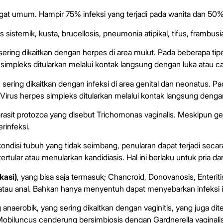
at umum. Hampir 75% infeksi yang terjadi pada wanita dan 50% i
pus sistemik, kusta, brucellosis, pneumonia atipikal, tifus, frambusi
sering dikaitkan dengan herpes di area mulut. Pada beberapa ti
simpleks ditularkan melalui kontak langsung dengan luka atau ca
 sering dikaitkan dengan infeksi di area genital dan neonatus. P
irus herpes simpleks ditularkan melalui kontak langsung dengan 
asit protozoa yang disebut Trichomonas vaginalis. Meskipun gej
rinfeksi.
ndisi tubuh yang tidak seimbang, penularan dapat terjadi secar
ertular atau menularkan kandidiasis. Hal ini berlaku untuk pria da
kasi)
, yang bisa saja termasuk; Chancroid, Donovanosis, Enteritis,
l, atau anal. Bahkan hanya menyentuh dapat menyebarkan infeksi ini
anaerobik, yang sering dikaitkan dengan vaginitis, yang juga d
Mobiluncus cenderung bersimbiosis dengan Gardnerella vaginalis